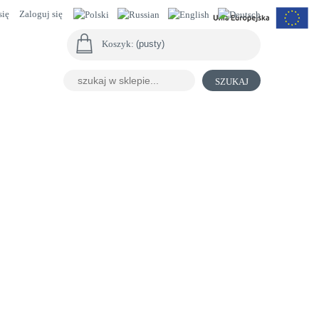
się
Zaloguj się
Koszyk:
(pusty)
SZUKAJ