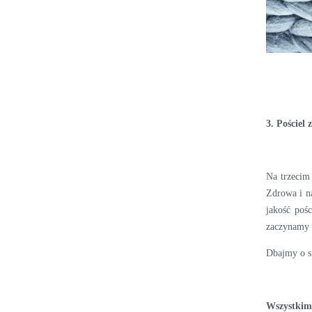
3. Pościel
Na trzecim
Zdrowa i na
jakość poś
zaczynamy i
Dbajmy o si
Wszystkim 