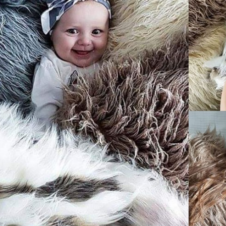
NIE PODUSZKI JEDWABNE
PODUSZKA DEKORACYJNA DIJON 50
65X65 CM
CM
55,00 zł
123,00 zł
DO KOSZYKA
DO KOSZYKA