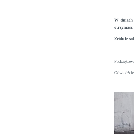
W dniach 
otrzymasz 
Zróbcie so
Podziękowa
Odwiedźcie