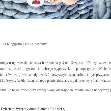
 z 100%
egipskiej mako-bawełny
 miejscu uplasowała się nasza bawełniana pościel. Uszyta z 100% egipskiej b
turalna pościel to gwarancja dobrego wypoczynku i spokojnego snu. Wiele dzie
cieli również powinna odpowiadać najwyższym standardom i być przyjazn
 kończymy każdy dzień, dlatego pamiętajmy aby się dobrze wysypiać, wstawać
ebie i o nasze dzieci przy każdej okazji otaczając się produktami z najwyższej 
Dzieciom życzymy dużo Słońca i Radości :)