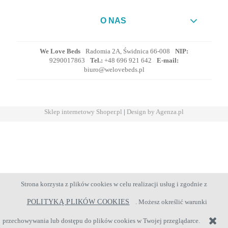
O NAS
We Love Beds
/
Radomia 2A, Świdnica 66-008
/
NIP:
9290017863
/
Tel.:
+48 696 921 642
/
E-mail:
biuro@welovebeds.pl
Sklep internetowy Shoper.pl
|
Design by Agenza.pl
Strona korzysta z plików cookies w celu realizacji usług i zgodnie z
POLITYKĄ PLIKÓW COOKIES
. Możesz określić warunki
przechowywania lub dostępu do plików cookies w Twojej przeglądarce.