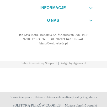
INFORMACJE
O NAS
We Love Beds
/
Radomia 2A, Świdnica 66-008
/
NIP:
9290017863
/
Tel.:
+48 696 921 642
/
E-mail:
biuro@welovebeds.pl
Sklep internetowy Shoper.pl
|
Design by Agenza.pl
Strona korzysta z plików cookies w celu realizacji usług i zgodnie z
POLITYKĄ PLIKÓW COOKIES
. Możesz określić warunki