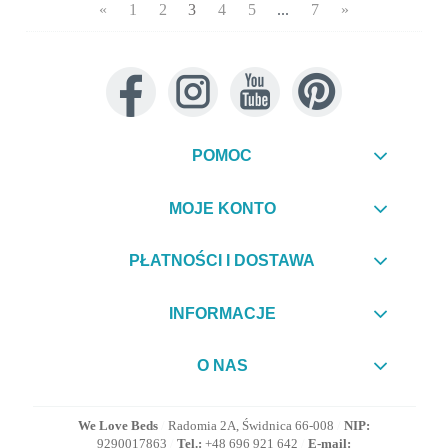
«
1
2
3
4
5
...
7
»
POMOC
MOJE KONTO
PŁATNOŚCI I DOSTAWA
INFORMACJE
O NAS
We Love Beds
/
Radomia 2A, Świdnica 66-008
/
NIP:
9290017863
/
Tel.:
+48 696 921 642
/
E-mail: