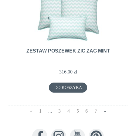
ZESTAW POSZEWEK ZIG ZAG MINT
316,00 zł
DO KOSZYKA
«
1
...
3
4
5
6
7
»