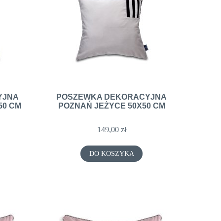
X50
PODUSZKA DEKORACYJNA ROYAL BLUE
PODUSZKA DEKO
50X50 CM
STONE 5
123,00 zł
123,
YJNA
POSZEWKA DEKORACYJNA
50 CM
POZNAŃ JEŻYCE 50X50 CM
DO KOSZYKA
DO KO
149,00 zł
DO KOSZYKA