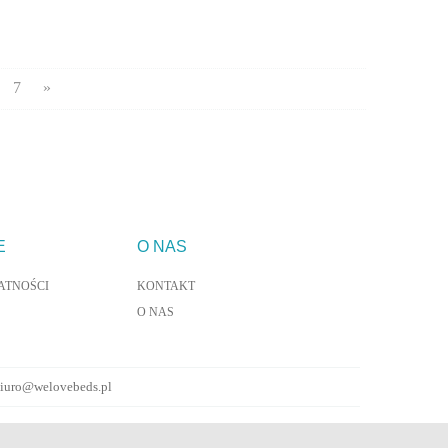
7
»
E
O NAS
ATNOŚCI
KONTAKT
O NAS
iuro@welovebeds.pl