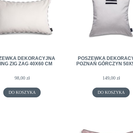
NIE PODUSZKI JEDWABNE
PODUSZKA DEKORACYJNA DIJON 50
65X65 CM
CM
55,00 zł
123,00 zł
ZEWKA DEKORACYJNA
POSZEWKA DEKORAC
ING ZIG ZAG 40X60 CM
POZNAŃ GÓRCZYN 50X
DO KOSZYKA
DO KOSZYKA
98,00 zł
149,00 zł
DO KOSZYKA
DO KOSZYKA