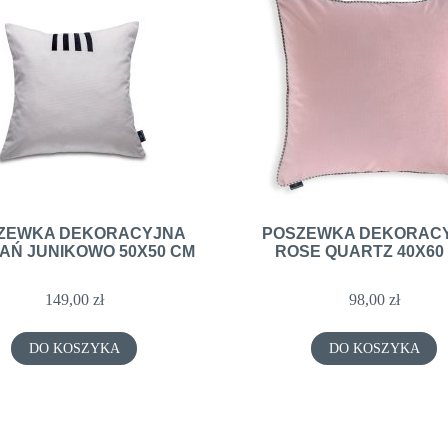
A DEKORACYJNA AUTUMN
PODUSZKA DEKORACYJNA ORE 40X6
50X50CM
ZEWKA DEKORACYJNA
POSZEWKA DEKORAC
AŃ JUNIKOWO 50X50 CM
ROSE QUARTZ 40X60
123,00 zł
123,00 zł
149,00 zł
98,00 zł
DO KOSZYKA
DO KOSZYKA
DO KOSZYKA
DO KOSZYKA