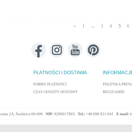
«
1
...
3
4
5
6
PŁATNOŚCI I DOSTAWA
INFORMACJ
FORMY PŁATNOŚCI
POLITYKA PRYW
CZAS I KOSZTY DOSTAWY
REGULAMIN
omia 2A, Świdnica 66-008
/
NIP:
9290017863
/
Tel.:
+48 696 921 642
/
E-mail:
b