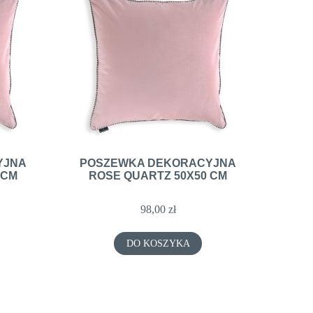
0CM
PODUSZKA DEKORACYJNA ORE 50X50CM
PODUSZKA DEKOR
50X
YJNA
POSZEWKA DEKORACYJNA
 CM
ROSE QUARTZ 50X50 CM
123,00 zł
123,
98,00 zł
DO KOSZYKA
DO KO
DO KOSZYKA