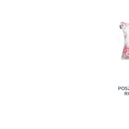
POS
R