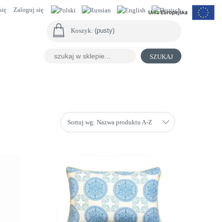
się
Zaloguj się
Koszyk:
(pusty)
SZUKAJ
Sortuj wg:
Nazwa produktu A-Z