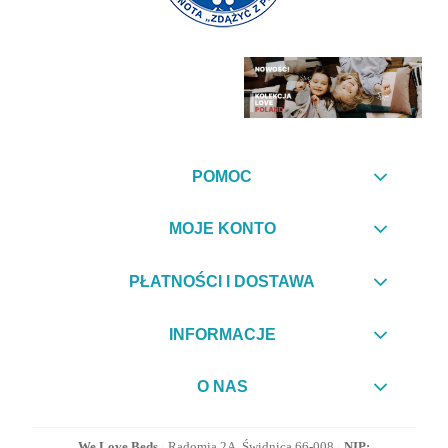
POMOC
MOJE KONTO
PŁATNOŚCI I DOSTAWA
INFORMACJE
O NAS
We Love Beds
/
Radomia 2A, Świdnica 66-008
/
NIP: