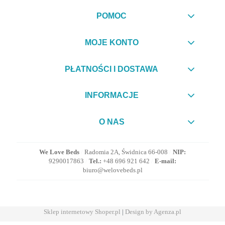
POMOC
MOJE KONTO
PŁATNOŚCI I DOSTAWA
INFORMACJE
O NAS
We Love Beds
/
Radomia 2A, Świdnica 66-008
/
NIP:
9290017863
/
Tel.:
+48 696 921 642
/
E-mail:
biuro@welovebeds.pl
Sklep internetowy Shoper.pl
|
Design by Agenza.pl