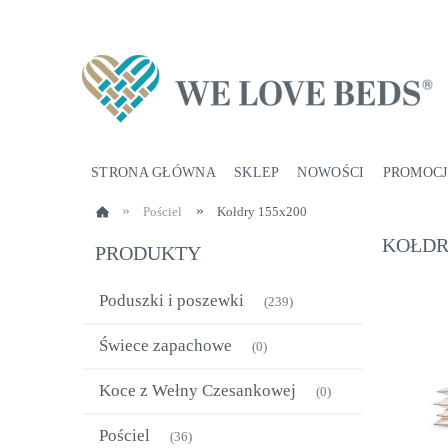
STRONA GŁÓWNA
SKLEP
NOWOŚCI
PROMOCJ
»
»
Pościel
Kołdry 155x200
KOŁDR
PRODUKTY
Poduszki i poszewki
(239)
Świece zapachowe
(0)
Koce z Wełny Czesankowej
(0)
Pościel
(36)