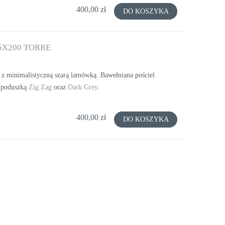
50X50 CM
STONE 5
400,00 zł
DO KOSZYKA
123,00 zł
123,
5X200 TORRE
DO KOSZYKA
DO KO
z minimalistyczną szarą lamówką. Bawełniana pościel
: poduszką
Zig Zag
oraz
Dark Grey
.
400,00 zł
DO KOSZYKA