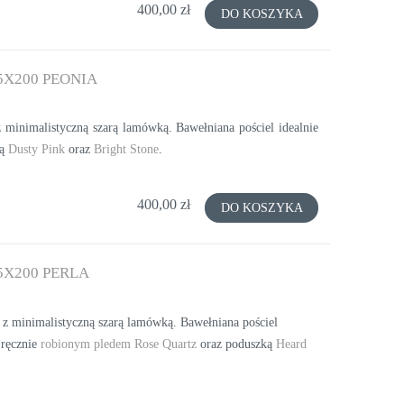
400,00 zł
DO KOSZYKA
X200 PEONIA
minimalistyczną szarą lamówką. Bawełniana pościel idealnie
ką
Dusty Pink
oraz
Bright Stone
.
400,00 zł
DO KOSZYKA
X200 PERLA
 z minimalistyczną szarą lamówką. Bawełniana pościel
 ręcznie
robionym pledem Rose Quartz
oraz poduszką
Heard
X50
PODUSZKA DEKORACYJNA ROYAL BLUE
PODUSZKA DEKO