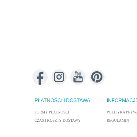
A DEKORACYJNA AUTUMN
PODUSZKA DEKORACYJNA ORE 40X6
50X50CM
123,00 zł
123,00 zł
DO KOSZYKA
DO KOSZYKA
PŁATNOŚCI I DOSTAWA
INFORMACJ
FORMY PŁATNOŚCI
POLITYKA PRYW
CZAS I KOSZTY DOSTAWY
REGULAMIN