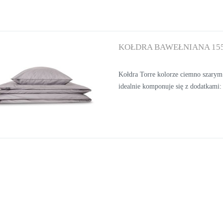
65X65 CM
CM
55,00 zł
123,00 zł
KOŁDRA BAWEŁNIANA 15
DO KOSZYKA
DO KOSZYKA
Kołdra Torre
kolorze ciemno szarym
idealnie komponuje się z dodatkami