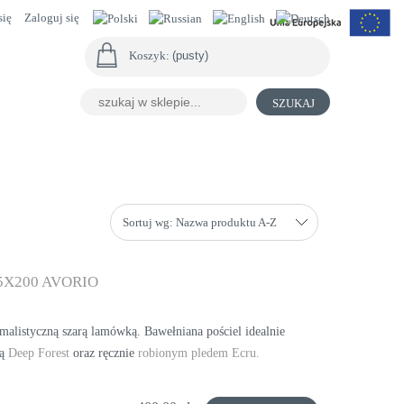
się
Zaloguj się
Koszyk:
(pusty)
SZUKAJ
Sortuj wg:
Nazwa produktu A-Z
X200 AVORIO
malistyczną szarą lamówką. Bawełniana pościel idealnie
ką
Deep Forest
oraz ręcznie
robionym pledem Ecru.