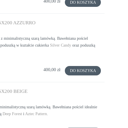
400,00 zł
DO KOSZYKA
5X200 AZZURRO
 z minimalistyczną szarą lamówką. Bawełniana pościel
 poduszką w kształcie cukierka
Silver Candy
oraz poduszką
400,00 zł
DO KOSZYKA
X200 BEIGE
inimalistyczną szarą lamówką. Bawełniana pościel idealnie
ką
Deep Forest
i
Aztec Pattern
.