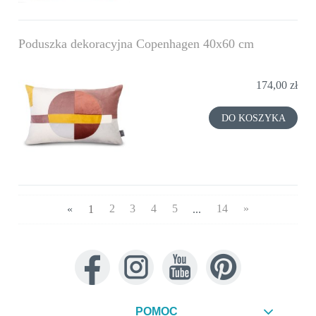
Poduszka dekoracyjna Copenhagen 40x60 cm
174,00 zł
DO KOSZYKA
«
1
2
3
4
5
...
14
»
POMOC